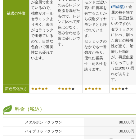
が金属で出来
モンドに近い
のあるレジン
(臼歯部)
：金
ているので、
高い屈折率を
樹脂を混ぜた
属の被せ物で
補綴の特徴
強度がオール
有することか
もので、レジ
す。強度は強
セラミックよ
ら模造ダイヤ
ンに比べて変
いのですが、
り強く、表面
モンドとも呼
色は少なく、
セラミックス
がセラミック
ばれていま
咬み合わせる
に比べ、削っ
で出来ている
す。
歯に優しいで
た歯との接着
ので、自然な
セラミックの
す。
性が悪く、治
色合いで審美
なかでも一番
療した箇所
性にも優れて
強度があり、
が、再度虫歯
います。
優れた審美
になってしま
性・耐久性を
う(2次ｶﾘｴｽ)恐
誇ります。
れがありま
す。
変色劣化強さ
★★★★★
★★★★
★
★★★★★
★★★
★★
料金（税込）
メタルボンドクラウン
88,000円
ハイブリッドクラウン
30,000円