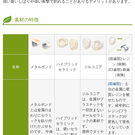
強い食いしばりや強い衝撃で割れることがありるデメリットがあります。
素材の特徴
(前歯部) レジ
ハイブリッド
ン (保険)
名称
メタルボンド
ジルコニア
セラミック
(臼歯部) 銀歯
（保険)
(前歯部)
：土
台の金属に硬
ジルコニア
質レジンを被
は、金属やプ
せたもので
メタルボンド
ラスチックを
す。経年的に
とは金属のま
一切含まない
レジン(プラ
わりにセラミ
オールセラミ
スチック)が
ハイブリッド
ックを貼り付
ックの素材で
変色して黄色
セラミック
けたかぶせも
す。
くなっていき
は、硬いセラ
のです。 中身
透明でダイヤ
ます。
ミックに粘り