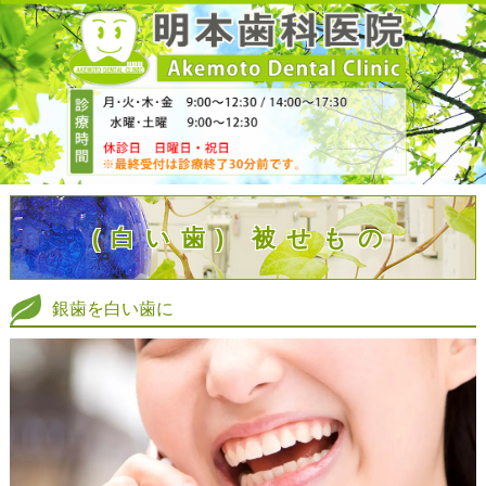
(白い歯) 被せもの
銀歯を白い歯に