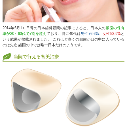
2014年6月1０日号の日本歯科新聞の記事によると、日本人の
銀歯の保有
率が20～60代で7割を超え
ており、特に40代は
男性76.6%
、
女性82.9%
と
いう結果が掲載されました。 これほど多くの銀歯が口の中に入っている
のは先進 諸国の中では唯一日本だけのようです。
当院で行える審美治療