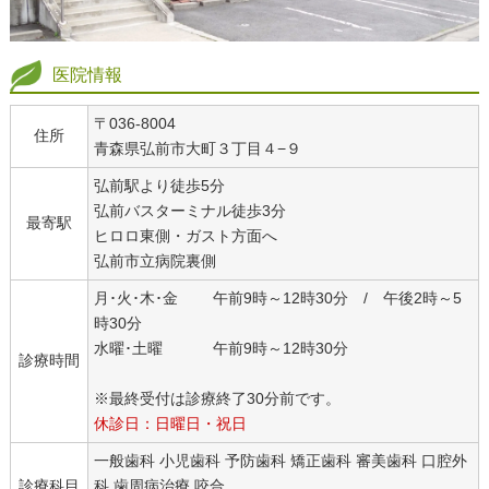
医院情報
〒036-8004
住所
青森県弘前市大町３丁目４−９
弘前駅より徒歩5分
弘前バスターミナル徒歩3分
最寄駅
ヒロロ東側・ガスト方面へ
弘前市立病院裏側
月･火･木･金 午前9時～12時30分 / 午後2時～5
時30分
水曜･土曜 午前9時～12時30分
診療時間
※最終受付は診療終了30分前です。
休診日：日曜日・祝日
一般歯科 小児歯科 予防歯科 矯正歯科 審美歯科 口腔外
診療科目
科 歯周病治療 咬合